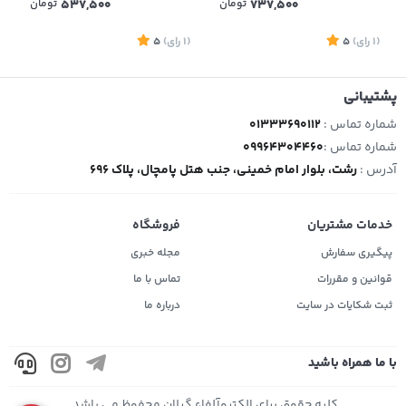
737,500
تومان
537,500
تومان
(1
رای
)
5
(1
رای
)
5
1
پشتیبانی
شماره تماس :
01333690112
شماره تماس :
09964304460
آدرس :
رشت، بلوار امام خمینی، جنب هتل پامچال، پلاک 696
خدمات مشتریان
فروشگاه
پیگیری سفارش
مجله خبری
قوانین و مقررات
تماس با ما
ثبت شکایات در سایت
درباره ما
با ما همراه باشید
کلیه حقوق برای الکتروآلفاء گیلان محفوظ می باشد.