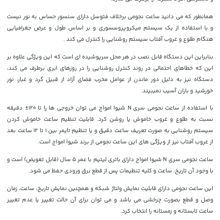
همانطور که می دانید ساعت نجومی برخلاف فتوسل دارای سنسور حساس به نور نیست
و با استفاده از یک سیستم میکروپروسسوری و بر اساس طول و عرض جغرافیایی
هنگام طلوع و غروب آفتاب سیستم روشنایی را کنترل می کند .
بنابراین این دستگاه قابل نصب در هر محل سرپوشیده ای است که این ویژگی علاوه بر
این که خطاهای احتمالی در روند کنترل روشنایی را در روزهای ابری برطرف می کند،
دستگاه نیز به دلیل دور ماندن از عوامل مخرب فضای آزاد از قبیل گرد و غبار، نور
خورشید و باران آسیب نمیبیند.
با استفاده از ساعت نجومی سری N شیوا امواج می توان خروجی ها را تا 120± دقیقه
نسبت به طلوع و غروب خاموش یا روشن کرد. قابلیت تنظیم ساعت خاموش کردن
سیستم روشنایی به صورت تعریف ساعت دقیق و یا تنظیم تایمر بین 1 تا 12 ساعت بعد
از غروب آفتاب نیز از ویژگی های این ساعت نجومی از برند شیوا امواج است.
ساعت نجومی سری N شیوا امواج دارای باتری لیتیم با عمر 5 سال (قابل تعویض) است و
با وجود آن تاریخ، ساعت و کلیه تنظیمات پس از قطع برق ورودی حفظ می شود.
این ساعت نجومی دارای قابلیت نمایش ولتاژ شبکه و همچنین نمایش تاریخ، ساعت، زمان
وصل و قطع بصورت چرخشی می باشد و می توان برای آن حالت تغییر یا عدم تغییر
ساعت تابستانه و زمستانه را انتخاب کرد.