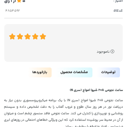
5
از
1
رای
امتیاز :
کدکالا:
ناموجود
توضیحات
مشخصات محصول
بازخوردها
ساعت نجومی 20A شیوا امواج (سری N)
ساعت نجومی 20A شیوا امواج (سری N) با یک برنامه میکروپروسسوری بدون نیاز به
دریافت نور در هر روز سال طلوع و غروب آفتاب را به دقت تشخیص داده و سیستم
روشنایی و نورپردازی را کنترل می کند. ساعت نجومی فاقد سنسور چشم است و میتوان
از آن در محیط سر پوشیده استفاده کرد که این ویژگی خطاهای احتمالی در روزهای ابری
و دسترسی افراد متفرقه را برطرف می سازد.