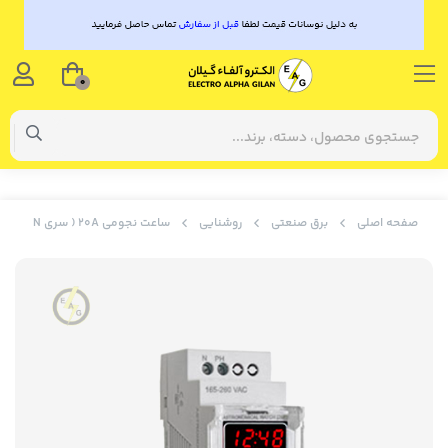
0
صفحه اصلی
برق صنعتی
روشنایی
ساعت نجومی 20A ( سری N ) شیوا امواج کد 12JN6