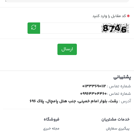
کد مقابل را وارد کنید
ارسال
پشتیبانی
شماره تماس :
01333690112
شماره تماس :
09964304460
آدرس :
رشت، بلوار امام خمینی، جنب هتل پامچال، پلاک 696
خدمات مشتریان
فروشگاه
پیگیری سفارش
مجله خبری