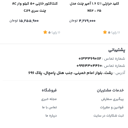
کلید حرارتی 1 تا 1.6 آمپر چنت مدل
کنتاکتور خازنی 50 کیلو وار AC
NS2 - 25
چنت سری CJ19
4,279,000
تومان
15,255,900
تومان
(1
رای
)
5
(1
رای
)
5
1
پشتیبانی
شماره تماس :
01333690112
شماره تماس :
09964304460
آدرس :
رشت، بلوار امام خمینی، جنب هتل پامچال، پلاک 696
خدمات مشتریان
فروشگاه
پیگیری سفارش
مجله خبری
قوانین و مقررات
تماس با ما
ثبت شکایات در سایت
درباره ما