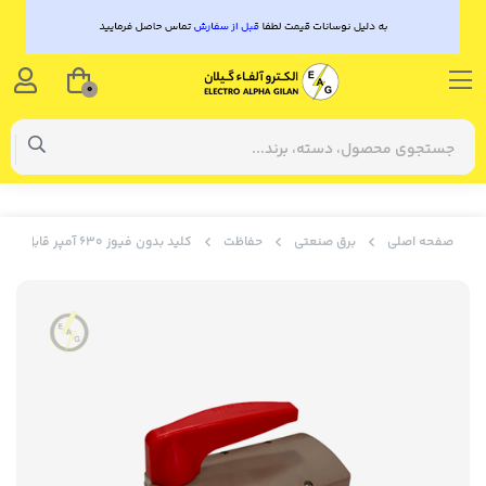
0
صفحه اصلی
برق صنعتی
حفاظت
کلید بدون فیوز 630 آمپر قابل قطع زیر بار پیچاز الکتریک مدل IDS-N631/N635 P/N635 B