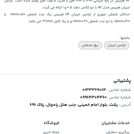
H2 هریس در بازه جریانی 400 تا 800 آمپر با قدرت 5 ولت آمپر تولید شده است. ترانس
جریان هریس مدل H2 با دو کلاس دقت 0.5 و 1 ارائه می گردد.
حداکثر شمش عبوری از ترانس جریان H2 هریس یک عدد شمش 50*10mm یا
40*15mm یا دو عدد شمش 30*10mm و یا یک کابل 37mm می باشد.
بخشها :
ترانس جریان
برق صنعتی
پشتیبانی
شماره تماس :
01333690112
شماره تماس :
09964304460
آدرس :
رشت، بلوار امام خمینی، جنب هتل پامچال، پلاک 696
خدمات مشتریان
فروشگاه
پیگیری سفارش
مجله خبری