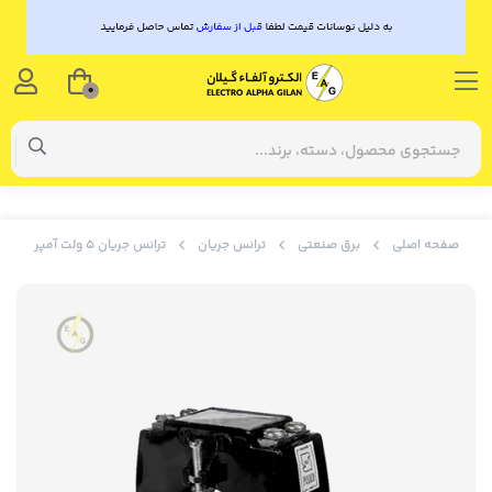
0
صفحه اصلی
برق صنعتی
ترانس جریان
ترانس جریان 5 ولت آمپر 800/5 کلاس 1 تیپ H2 نوین هریس پویا