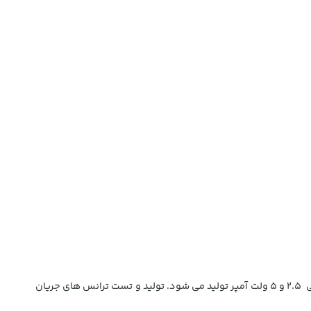
ترانس جریان هریس تیپ H1 در رنج های مختلف جریان از 50 تا 400 آمپر با کلاس دقت 0.5 ، 1 ارائه می گردند. ترانس جریان H1 هریس با توان نامی 2.5 و 5 ولت آمپر تولید می شود. تولید و تست ترانس های جریان