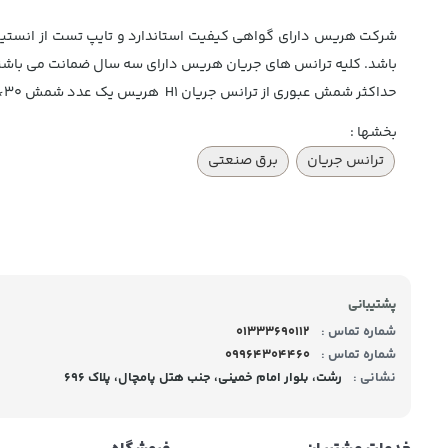
شرکت هریس دارای گواهی کیفیت استاندارد و تایپ تست از انستی
باشد. کلیه ترانس های جریان هریس دارای سه سال ضمانت می باشن
حداکثر شمش عبوری از ترانس جریان H1 هریس یک عدد شمش 30*10mm یا 20*10mm و یا کابل 25mm می باشد.
بخشها :
ترانس جریان
برق صنعتی
پشتیبانی
شماره تماس :
01333690112
شماره تماس :
09964304460
نشانی :
رشت، بلوار امام خمینی، جنب هتل پامچال، پلاک 696