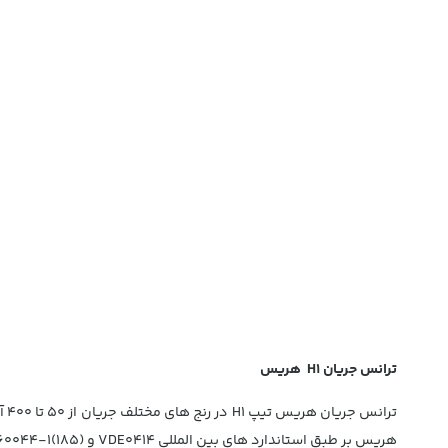
ترانس جریان H1 هریس
هریس بر طبق استاندارد های بین المللی VDE0414 و IEC60044-1(185) انجام می پذیرد.