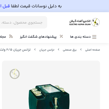
دسته بندی ها
پیشنهادهای شگفت انگیز
مجله
ترانس جریان 2/5 ولت آمپر 250/5 کلاس 1 تیپ H1 نوین هریس پویا
صفحه اصلی
برق صنعتی
ترانس جریان