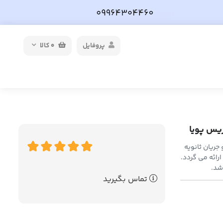
پروفایل
0
کالا
ول ترانس جریان تیپ H1 هریس می باشد که جریان اولیه آن 250 و جریان ثانویه
یان 1 و با دو قدرت 2.5 و 5 ولت آمپر ارائه می گردد.
شد.
تماس بگیرید