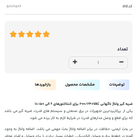
کدکالا:
تعداد
توضیحات
مشخصات محصول
بازخوردها
ضربه گیر ولتاژ ناگهانی 200/240VAC برای کنتاکتورهای 6 الی 150 ls
یکی از پرکاربردترین تجهیزات در برق صنعتی و سیستم های قدرت، ضربه گیر می باشد
که برای قطع و وصل مدارهای قدرت در شرایط لازم به کار برده می شود.
در بحث ایمنی، حفاظت در برابر اضافه ولتاژ بحث مهمی می باشد، اضافه ولتاژ به وجود
آمده در خطوط برق و وسایل الکتریکی، خطرات بسیار زیادی را برای وسایل و افراد مجاور