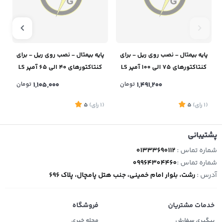
پایه بیمتال - نصب روی ریل - برای
پایه بیمتال - نصب روی ریل - برای
پ
کنتاکتورهای 75 الی 100 آمپر LS
کنتاکتورهای 40 الی 65 آمپر LS
مدل UZ-95/S
مدل UZ-63/S
1,491,200
تومان
1,105,000
تومان
(1
رای
)
5
(1
رای
)
5
1
پشتیبانی
شماره تماس :
01333690112
شماره تماس :
09964304460
آدرس :
رشت، بلوار امام خمینی، جنب هتل پامچال، پلاک 696
خدمات مشتریان
فروشگاه
پیگیری سفارش
مجله خبری