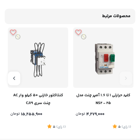
محصولات مرتبط
کلید حرارتی 1 تا 1.6 آمپر چنت مدل
کنتاکتور خازنی 50 کیلو وار AC
NS2 - 25
چنت سری CJ19
4,279,000
تومان
15,255,900
تومان
(1
رای
)
5
(1
رای
)
5
1