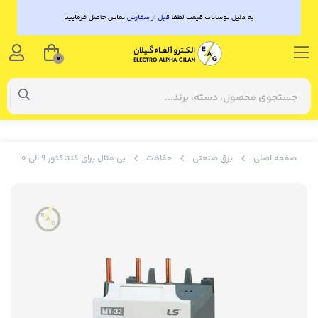
0
صفحه اصلی
برق صنعتی
حفاظت
بی متال برای کنتاکتور 9 الی 40 آمپر LS تنظیم جریان 7 تا 10 مدل MT-32/3H - 7~10