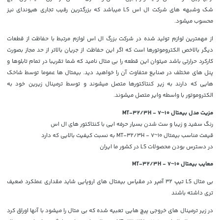
شک وشبهه های شرکت ال اس LS میباشد که بزرگترین رقیب تجاری هیوندای نیز
محسوب میشود.
از مهمترین لوازم تولید شده در شرکت بزرگ ال اس لوازم مرتبط با حفاظت از قطعات
دیگر بالاخص الکتروموتورها است که اگر این حفاظت از جریان بالاتر از حد مجاز بصورت
کارکرد حرارتی باشد میتوان این قطعه را بی متال نامید که شما تقریبا در تمام تابلوها و
پنل های مختلف در صنایع متفاوت آن را خواهید دید. بیمتال ها عموما توسط شاخک
هایی که دارند به زیر کنتاکتورها متصل میشوند و توسط ترمینال زیرین خود به
الکتروموتور با واسطه وایر متصل میشوند.
مزیت مدل بیمتال MT-32/3H - 7~10
رنگ سفید و زیبا و ست شدن بسیار حرفه ایی با کنتاکتور های ال اس
قیمت مناسب بیمتال MT-32/3H - 7~10 به نسبت کیفیت بالایی که دارد
در دسترس بودن محصولات LS در کشور ما ایران
معایب بیمتال MT-32/3H - 7~10
بی متال LS تیپ 32 آمپر در مقیاس بیمتال های اروپایی شاید مقداری عملکرد ضعیف
تری داشته باشند
در زیر ترمینال های خروجی پیچ هایی تعبیه شده که بی متال را میشود با آنها اوراق کرد