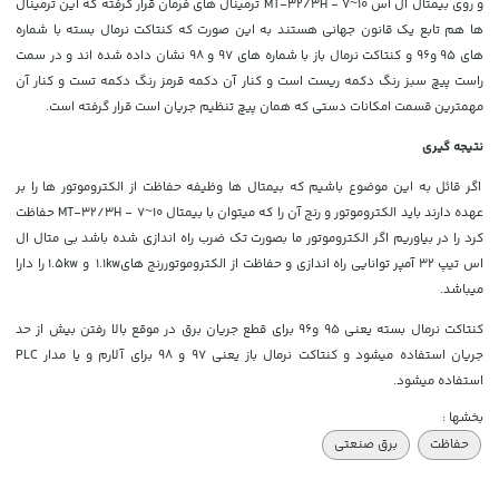
و روی بیمتال ال اس MT-32/3H - 7~10​ ترمینال های فرمان قرار گرفته که این ترمینال
ها هم تابع یک قانون جهانی هستند به این صورت که کنتاکت نرمال بسته با شماره
های 95 و96 و کنتاکت نرمال باز با شماره های 97 و 98 نشان داده شده اند و در سمت
راست پیچ سبز رنگ دکمه ریست است و کنار آن دکمه قرمز رنگ دکمه تست و کنار آن
مهمترین قسمت امکانات دستی که همان پیچ تنظیم جریان است قرار گرفته است.
نتیجه گیری
اگر قائل به این موضوع باشیم که بیمتال ها وظیفه حفاظت از الکتروموتور ها را بر
عهده دارند باید الکتروموتور و رنج آن را که میتوان با بیمتال MT-32/3H - 7~10 حفاظت
کرد را در بیاوریم اگر الکتروموتور ما بصورت تک ضرب راه اندازی شده باشد بی متال ال
اس تیپ 32 آمپر توانایی راه اندازی و حفاظت از الکتروموتوررنج های1.1kw و 1.5kw را دارا
میباشد.
کنتاکت نرمال بسته یعنی 95 و96 برای قطع جریان برق در موقع بالا رفتن بیش از حد
جریان استفاده میشود و کنتاکت نرمال باز یعنی 97 و 98 برای آلارم و یا مدار PLC
استفاده میشود.
بخشها :
حفاظت
برق صنعتی