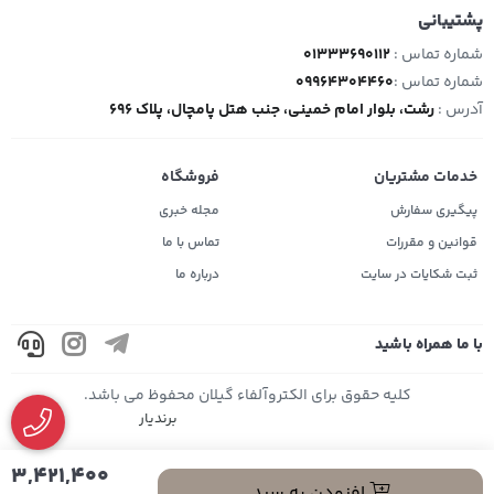
پشتیبانی
شماره تماس :
01333690112
شماره تماس :
09964304460
آدرس :
رشت، بلوار امام خمینی، جنب هتل پامچال، پلاک 696
خدمات مشتریان
فروشگاه
پیگیری سفارش
مجله خبری
قوانین و مقررات
تماس با ما
ثبت شکایات در سایت
درباره ما
با ما همراه باشید
کلیه حقوق برای الکتروآلفاء گیلان محفوظ می باشد.
3,421,400
افزودن به سبد