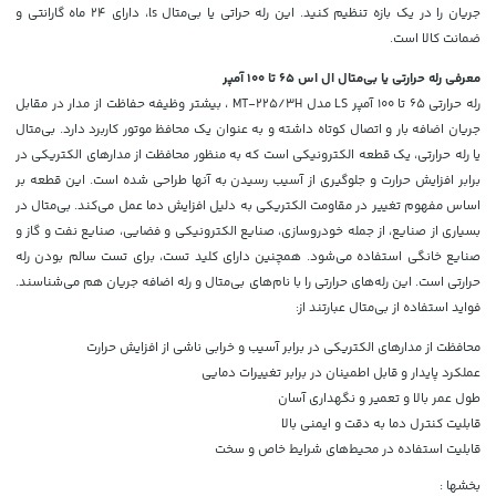
جریان را در یک بازه تنظیم کنید. این رله حراتی یا بی‌متال ls، دارای 24 ماه گارانتی و
ضمانت کالا است.
معرفی رله حرارتی یا بی‌متال ال اس 65 تا 100 آمپر
رله حرارتی 65 تا 100 آمپر LS مدل MT-225/3H ، بیشتر وظیفه حفاظت از مدار در مقابل
جریان اضافه‌ بار و اتصال کوتاه داشته و به عنوان یک محافظ موتور کاربرد دارد. بی‌متال
یا رله حرارتی، یک قطعه الکترونیکی است که به منظور محافظت از مدارهای الکتریکی در
برابر افزایش حرارت و جلوگیری از آسیب رسیدن به آنها طراحی شده است. این قطعه بر
اساس مفهوم تغییر در مقاومت الکتریکی به دلیل افزایش دما عمل می‌کند. بی‌متال در
بسیاری از صنایع، از جمله خودروسازی، صنایع الکترونیکی و فضایی، صنایع نفت و گاز و
صنایع خانگی استفاده می‌شود. همچنین دارای کلید تست، برای تست سالم بودن رله
حرارتی است. این رله‌های حرارتی را با نام‌های بی‌متال و رله‌ اضافه جریان هم می‌شناسند.
فواید استفاده از بی‌متال عبارتند از:
محافظت از مدارهای الکتریکی در برابر آسیب و خرابی ناشی از افزایش حرارت
عملکرد پایدار و قابل اطمینان در برابر تغییرات دمایی
طول عمر بالا و تعمیر و نگهداری آسان
قابلیت کنترل دما به دقت و ایمنی بالا
قابلیت استفاده در محیط‌های شرایط خاص و سخت
بخشها :