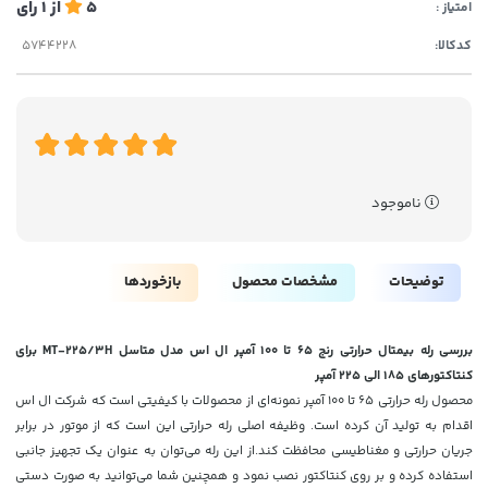
5
از
1
رای
امتیاز :
کدکالا:
ناموجود
توضیحات
مشخصات محصول
بازخوردها
بررسی رله بیمتال حرارتی رنج 65 تا 100 آمپر ال اس مدل متاسل MT-225/3H برای
کنتاکتورهای 185 الی 225 آمپر
محصول رله حرارتی 65 تا 100 آمپر نمونه‌ای از محصولات با کیفیتی است که شرکت ال اس
اقدام به تولید آن کرده است. وظیفه اصلی رله حرارتی این است که از موتور در برابر
جریان حرارتی و مغناطیسی محافظت کند.از این رله می‌توان به عنوان یک تجهیز جانبی
استفاده کرده و بر روی کنتاکتور نصب نمود و همچنین شما می‌توانید به صورت دستی