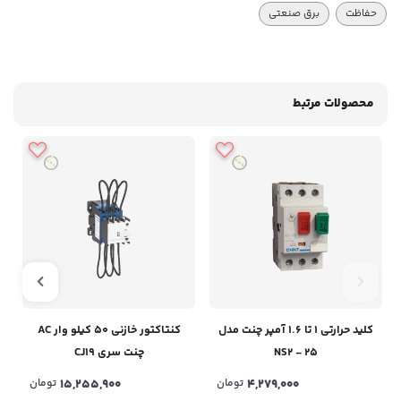
حفاظت
برق صنعتی
محصولات مرتبط
کلید حرارتی 1 تا 1.6 آمپر چنت مدل
کنتاکتور خازنی 50 کیلو وار AC
NS2 - 25
چنت سری CJ19
4,279,000
تومان
15,255,900
تومان