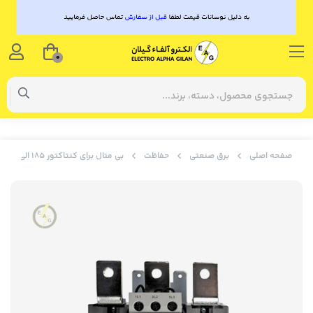
0
صفحه اصلی
برق صنعتی
حفاظت
بی متال برای کنتاکتور 185 الی 225 آمپر LS تنظیم جریان 65 تا 100 مدل MT-225/3H - 65~100