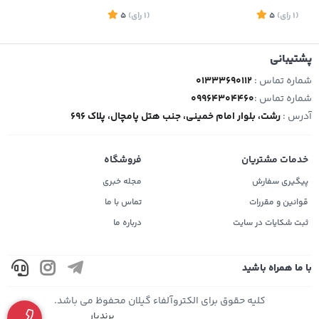
(1
رای
)
5
(1
رای
)
5
1
پشتیبانی
شماره تماس :
01333690112
شماره تماس :
09964304460
آدرس :
رشت، بلوار امام خمینی، جنب هتل پامچال، پلاک 696
خدمات مشتریان
فروشگاه
پیگیری سفارش
مجله خبری
قوانین و مقررات
تماس با ما
ثبت شکایات در سایت
درباره ما
با ما همراه باشید
کلیه حقوق برای الکتروآلفاء گیلان محفوظ می باشد.