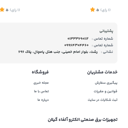
(1
رای
)
5
(1
رای
)
5
پشتیبانی
شماره تماس :
01333690112
شماره تماس :
09964304460
نشانی :
رشت، بلوار امام خمینی، جنب هتل پامچال، پلاک 696
خدمات مشتریان
فروشگاه
پیگیری سفارش
مجله خبری
قوانین و مقررات
تماس با ما
ثبت شکایات در سایت
درباره ما
تجهیزات برق صنعتی الکترو آلفاء گیلان