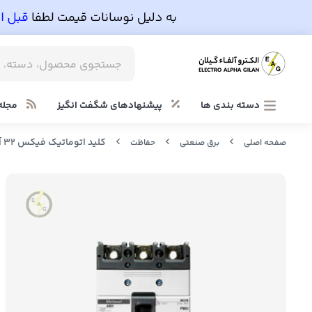
دسته بندی ها
پیشنهادهای شگفت انگیز
مجله
کلید اتوماتیک فیکس 32 آمپر متاسل LS مدل ABH 103C / 32
صفحه اصلی
برق صنعتی
حفاظت