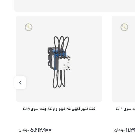
کنتاکتور خازنی 25 کیلو وار AC چنت سری CJ19
5,212,900
11,
تومان
تومان