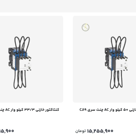
 چنت سری CJ19
کنتاکتور خازنی 33/3 کیلو وار AC چنت سری CJ19
295,900
15,255,900
تومان