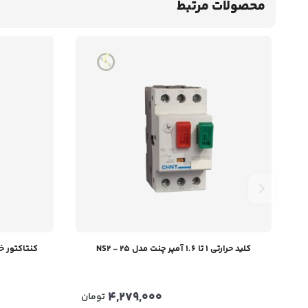
محصولات مرتبط
کلید حرارتی 1 تا 1.6 آمپر چنت مدل NS2 - 25
کنتاکتور خازنی 50 کیلو وار AC
4,279,000
تومان