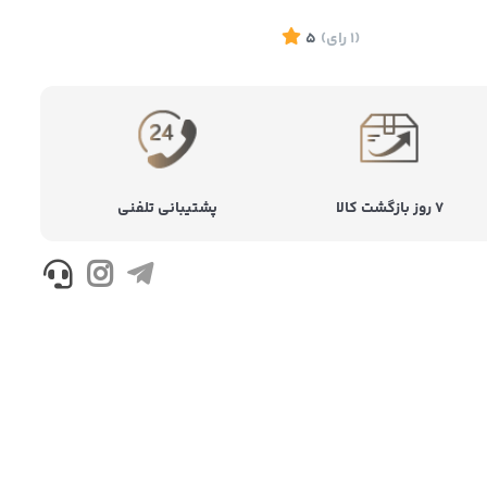
(1
رای
)
5
(1
ر
۷ روز بازگشت کالا
پشتیبانی تلفنی