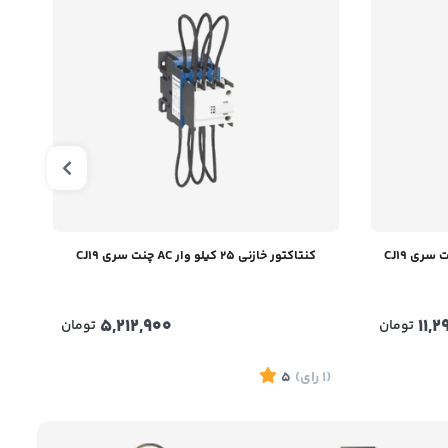
کنتاکتور خازنی 25 کیلو وار AC چنت سری CJ19
5,212,900
11,
تومان
تومان
(1
رای
)
5
(1
ر