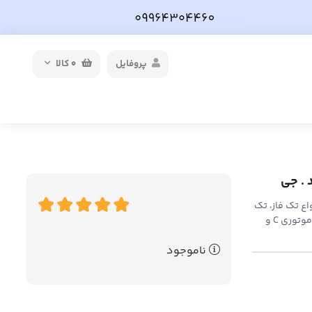
پروفایل
0
کالا
، از رنج 0/16 آمپر تا 125 آمپر در انواع تک فاز، تک
فاز با نول ، دو پل ، سه پل، سه فاز با نول و چهار پل در سه نوع روشنایی B موتوری C و
ناموجود