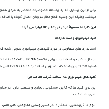
یکی از این وسایل که به واسطه خصوصیات منحصر به فردی همچون قا
میباشد. وظیفه این وسیله قطع مطار در زمان اتصال کوتاه یا اضاف
این کلیدها معمولاً در دو نوعAC و DC تولید می گردد.
کلید مینیاتوری و استانداردها
استاندارد های متفاوتی در مورد کلیدهای مینیاتوری تدوین شده که مع
شماره ۲۶۱۱ تدوین شده که منطبق بر استاندارد IEC/EN 608 98می باشد، شایان ذکر است شرکت اف اند جی ایران اولین دارنده استاندارد ملی در زمینه تولید کلید های مینیاتوری در ایران می باشد.
کلید های مینیاتوری AC ساخت شرکت اف اند جی:
بندی رعایت گردد .
1.نوع B ( روشنایی ، تندکار ) : در مسیر وسایل مقاومتی نظیر لامپ فیلامنتی قرار میگیرد.