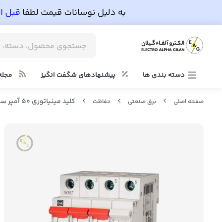
دسته بندی ها
پیشنهادهای شگفت انگیز
مجله
کلید مینیاتوری 50 آمپر سه پل ( سه فاز ) + نول AC اف . اند . جی
صفحه اصلی
برق صنعتی
حفاظت