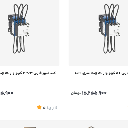
 چنت سری CJ19
کنتاکتور خازنی 33/3 کیلو وار AC چنت سری CJ19
295,900
15,255,900
تومان
(1
رای
)
5