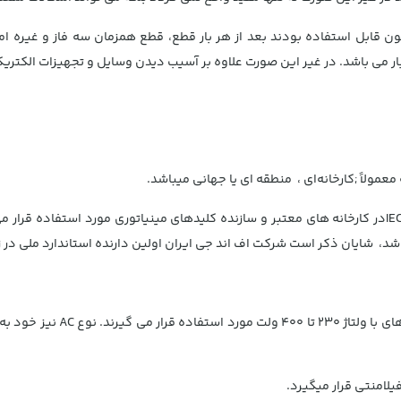
بل استفاده بودند بعد از هر بار قطع، قطع همزمان سه فاز و غیره امرو
ه بار می باشد. در غیر این صورت علاوه بر آسیب دیدن وسایل و تجهیزات ال
مولاً ;کارخانه‌ای ، منطقه ای یا جهانی میباشد.
در حال حاضر دو استاندارد جهانی IEC/EN 60898 و IEC/EN 60947-2در کارخانه های معتبر و سازنده کلیدهای 
این نوع کلید ها که کاربرد مس