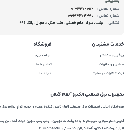
پشتیبانی
شماره تماس :
01333690112
شماره تماس :
09964304460
نشانی :
رشت، بلوار امام خمینی، جنب هتل پامچال، پلاک 696
خدمات مشتریان
فروشگاه
پیگیری سفارش
مجله خبری
قوانین و مقررات
تماس با ما
ثبت شکایات در سایت
درباره ما
تجهیزات برق صنعتی الکترو آلفاء گیلان
فروشگاه آنلاین تجهیزات برق صنعتی آلفاء تامین کننده عمده و خرده انواع لوازم برق 
آدرس انبار مرکزی: کیلومتر ۵ جاده رشت به قزوین . جنب پمپ بنزین دولت آب
انبار فروشگاه الکترو آلفاء گیلان. کد پستی : ۴۱۹۹۸۳۵۵۹۹