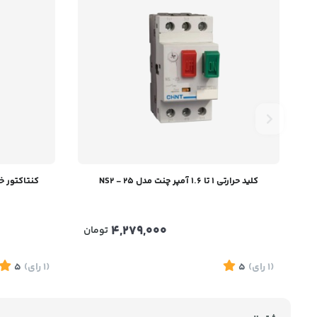
کلید حرارتی 1 تا 1.6 آمپر چنت مدل NS2 - 25
کنتاکتور خازنی 50 کیلو وار AC
4,279,000
تومان
(1
رای
)
5
(1
رای
)
5