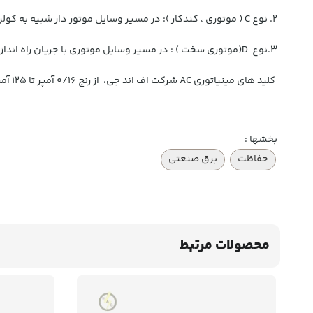
2. نوع C ( موتوری ، کندکار ): در مسیر وسایل موتور دار شبیه به کولرها و پمپ ها نصب می گردد.
3.نوع D(موتوری سخت ) : در مسیر وسایل موتوری با جریان راه اندازی بالاتر از ۱۰ برابر جریان نامی نصب می گردد.
کلید های مینیاتوری AC شرکت اف اند جی، از رنج 0/16 آمپر تا 125 آمپر در انواع تک فاز، تک فاز با نول ، دو پل ، سه پل، سه فاز با نول و چهار پل در سه نوع روشنایی B موتوری C و موتوری سخت D تولید می گردد.
بخشها :
حفاظت
برق صنعتی
محصولات مرتبط