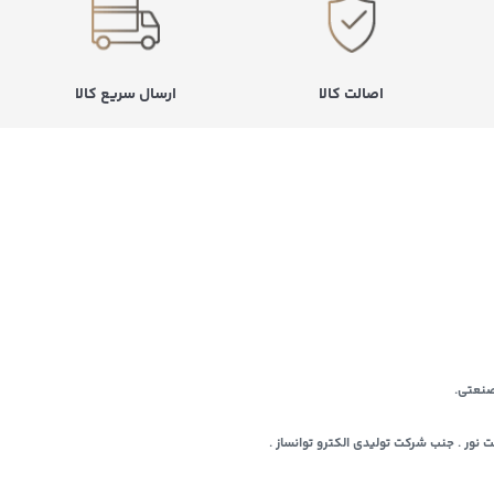
اصالت کالا
ارسال سریع کالا
صنعتی.
اد . بن بست نور . جنب شرکت تولیدی الکترو توانساز .