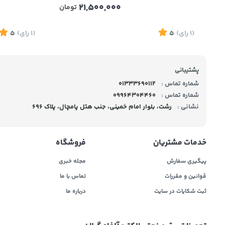
21,500,000
تومان
(1
رای
)
5
(1
رای
)
5
پشتیبانی
شماره تماس :
01333690112
شماره تماس :
09964304460
نشانی :
رشت، بلوار امام خمینی، جنب هتل پامچال، پلاک 696
خدمات مشتریان
فروشگاه
پیگیری سفارش
مجله خبری
قوانین و مقررات
تماس با ما
ثبت شکایات در سایت
درباره ما