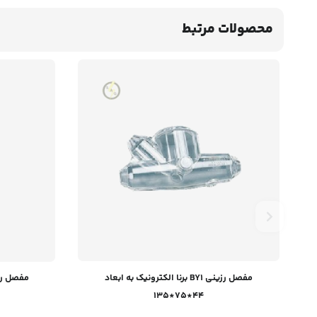
محصولات مرتبط
مفصل رزینی BY1 برنا الکترونیک به ابعاد
44*75*135