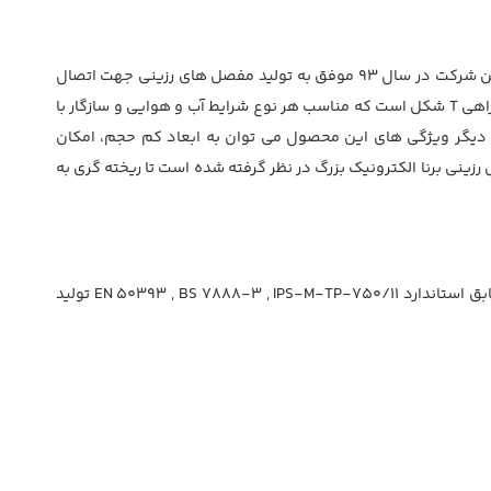
برنا الکترونیک یک شرکت ایرانی معتبر تولید کننده انواع رله های حفاظتی، تایمرها، کنترل دور الکترومورها، مفصل های رزینی و ...می باشد. این شرکت در سال 93 موفق به تولید مفصل های رزینی جهت اتصال
کابل های LV و مخابراتی در انواع دوراهی، سه راهی T شکل و سه راهی Y شکل شد. مفصل رزینی BT1 برنا الکترونیک یک مفصل رزینی تیپ سه راهی T شکل است که مناسب هر نوع شرایط آب و هوایی و سازگار با
ز دیگر ویژگی های این محصول می توان به ابعاد کم حجم، امکان
ه کرد. دهانه پرکننده مفصل رزینی برنا الکترونیک بزرگ در نظر گرفته شده است تا ریخته گری به
مفصل رزینی برنا الکترونیک مناسب استفاده در فضاهای بسته یا باز، زیرزمین، درون آب، کانال ها، مصارف مخابراتی می باشد. این محصول مطابق استاندارد EN 50393 , BS 7888-3 , IPS-M-TP-750/11 تولید