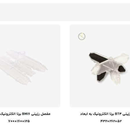
مفصل رزینی BT4 برنا الکترونیک به ابعاد
مفصل رزینی BM16 برنا الکت
125*160*700
52*262*432