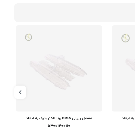
رونیک به ابعاد
مفصل رزینی BM15 برنا الکترونیک به ابعاد
110*140*530