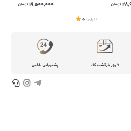
19,500,000
28,
تومان
تومان
(1
رای
)
5
(1
ر
۷ روز بازگشت کالا
پشتیبانی تلفنی