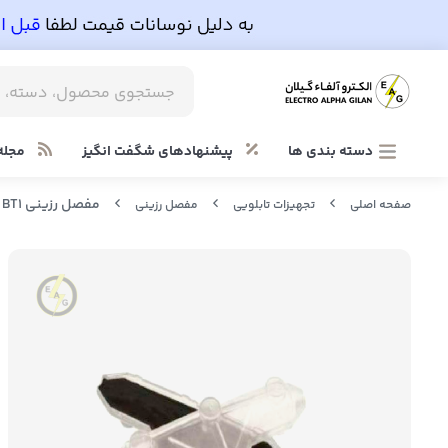
دسته بندی ها
پیشنهادهای شگفت انگیز
مجله
مفصل رزینی BT1 برنا الکترونیک به ابعاد 52*140*240
صفحه اصلی
تجهیزات تابلویی
مفصل رزینی