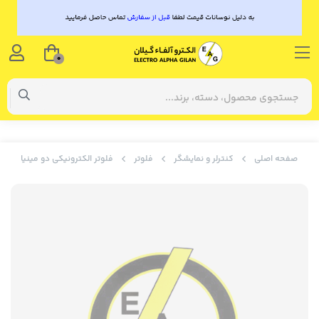
0
صفحه اصلی
کنترلر و نمایشگر
فلوتر
فلوتر الکترونیکی دو مینیاتور ( سری N ) شیوا امواج ک