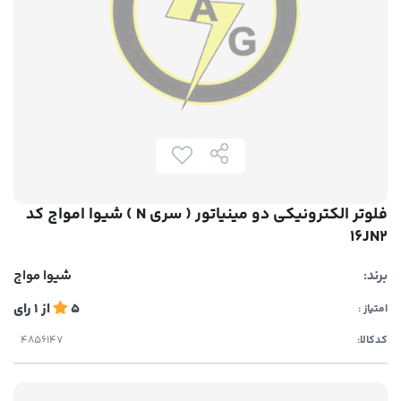
فلوتر الکترونیکی دو مینیاتور ( سری N ) شیوا امواج کد
16JN2
برند:
شیوا مواج
5
از
1
رای
امتیاز :
کدکالا: