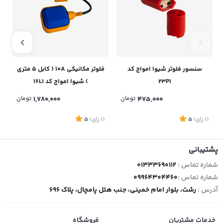
سنسور فلوتر شیوا امواج کد
فلوتر مکانیکی 10A ( کابل 5 متری
23P1
) شیوا امواج کد 16L1
475,000
تومان
1,780,000
تومان
(1
رای
)
5
(1
رای
)
5
1
پشتیبانی
شماره تماس :
01333690112
شماره تماس :
09964304460
آدرس :
رشت، بلوار امام خمینی، جنب هتل پامچال، پلاک 696
خدمات مشتریان
فروشگاه